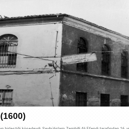
(1600)
n birleştiği köşedeydi. Şeyhülislam Zembilli Ali Efendi tarafından 16, y