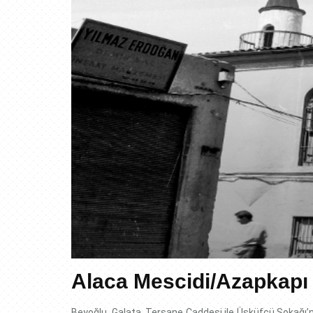
Alaca Mescidi/Azapkapı 
Beyoğlu, Galata, Tersane Caddesi ile Üsküfçü Sokağı’nı