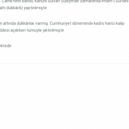
. Camii’ninn bânisi, Kanunî Sultan Süleyman zamanında İmam-ı Sultânî
tı dükkânlı) yaptırılmıştır.
’nin altında dükkânlar varmış. Cumhuriyet döneminde kadro harici kalıp
esi açılırken tümüyle yıktırılmıştır.
ktedir.