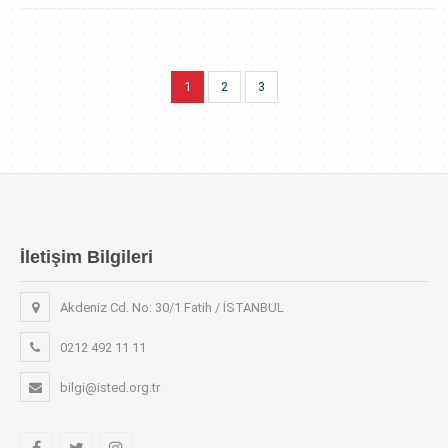
1
2
3
İletişim Bilgileri
Akdeniz Cd. No: 30/1 Fatih / İSTANBUL
0212 492 11 11
bilgi@isted.org.tr