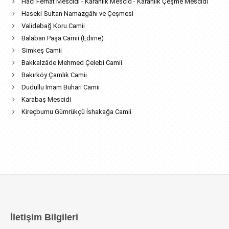
Hacı Ferhat Mescidi - Karanlık Mescid - Karanlık Çeşme Mescidi
Haseki Sultan Namazgâhı ve Çeşmesi
Validebağ Koru Camii
Balaban Paşa Camii (Edirne)
Simkeş Camii
Bakkalzâde Mehmed Çelebi Camii
Bakırköy Çamlık Camii
Dudullu İmam Buhari Camii
Karabaş Mescidi
Kireçburnu Gümrükçü İshakağa Camii
İletişim Bilgileri