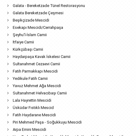
Galata - Bereketzade Tünel Restorasyonu
Galata Bereketzade Çeşmesi
Beşikçizade Mescidi
Esekapı Mescidi/Cerrahpaşa
Şeyhu'l-İslam Camii
İtfaiye Camii
Kürkçübaşı Camii
Haydarpaşa Kavak İskelesi Camii
Sultanahmet Cezaevi Camii
Fatih Parmakkapı Mescidi
Yedikule Fatih Camii
Yavuz Mehmet Ağa Mescidi
Sultanahmet Helvacıbaşı Camii
Lala Hayrettin Mescidi
Üsküdar Fıstıklı Mescid
Fatih Haydarane Mescidi
Piri Mehmed Paşa - Soğukkuyu Mescidi
Arpa Emini Mescidi