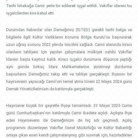
Tarihi İshakağa Camii yerle bir edilerek işgal edildi. Vakıflar idaresi bu
işgalcilerden kira kabul etti.
Durumdan haberdar olan Derneğimiz (İSTED) gerekli tarihi belge ve
bilgilerle ilgili Kültür Varlıklarını Koruma Bölge Kurulu’na başvurarak
uzun uğraş sonucu 2022 yılında tescilini sağladı. Camii alanında kiracı
olanların tahliyesi için yapılan çalışmalara mülkiyet sahibi Vakıflar
İdaresi başta kayıtsız kaldı. Kiracı işgalci durumuna düşünce yaptığı
aynı günde birkaç İdare Mahkemelerine yürütmeyi durdurma
başvurlarını Derneğimiz takip etti ve tahliye gerçekleşti. İhyasını bir
hayırseverin yapacağı Camii’nin temel atma töreni 22 Mayıs 2024 günü
Dernek Yöneticilerimizin de katılımıyla gerçekleşti.
Hayırsever büyük bir gayretle ihyayı tamamladı. 23 Mayıs 2025 Cuma
günü Cumhurbaşkanı’nın katılımıyla Camii ibadete açıldı. Açılışta İhya
eden Hayırseverin de Derneğimizin de hiç adı geçmedi. Açılış
programını düzenleyen Vakıflar Genel Müdürlüğü ve Kültür Bakanlığı
ortaya çıkan eseri kendi çalışmalarıymış gibi sunmak için, hazırladıkları