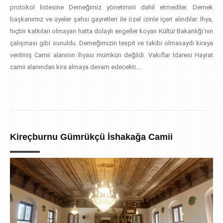
protokol listesine Derneğimiz yönetimini dahil etmediler. Dernek
başkanımız ve üyeler şahsi gayretleri ile özel izinle içeri alındılar. İhya,
hiçbir katkıları olmayan hatta dolaylı engeller koyan Kültür Bakanlığı’nın
çalışması gibi sunuldu. Derneğimizin tespit ve takibi olmasaydı kiraya
verilmiş Camii alanının ihyası mümkün değildi. Vakıflar İdaresi Hayrat
camii alanından kira almaya devam edecekti….
Kireçburnu Gümrükçü İshakağa Camii