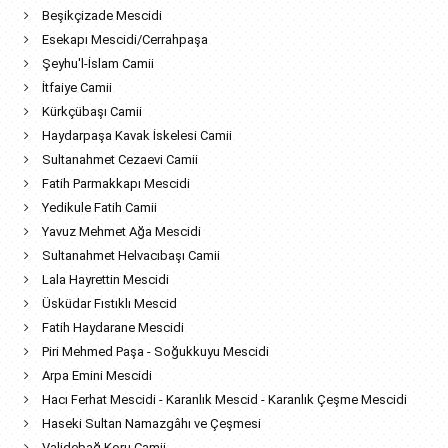
Beşikçizade Mescidi
Esekapı Mescidi/Cerrahpaşa
Şeyhu'l-İslam Camii
İtfaiye Camii
Kürkçübaşı Camii
Haydarpaşa Kavak İskelesi Camii
Sultanahmet Cezaevi Camii
Fatih Parmakkapı Mescidi
Yedikule Fatih Camii
Yavuz Mehmet Ağa Mescidi
Sultanahmet Helvacıbaşı Camii
Lala Hayrettin Mescidi
Üsküdar Fıstıklı Mescid
Fatih Haydarane Mescidi
Piri Mehmed Paşa - Soğukkuyu Mescidi
Arpa Emini Mescidi
Hacı Ferhat Mescidi - Karanlık Mescid - Karanlık Çeşme Mescidi
Haseki Sultan Namazgâhı ve Çeşmesi
Validebağ Koru Camii